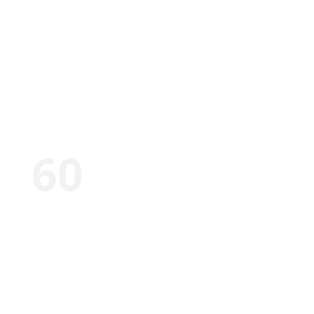
Más de
60
Años de servicio