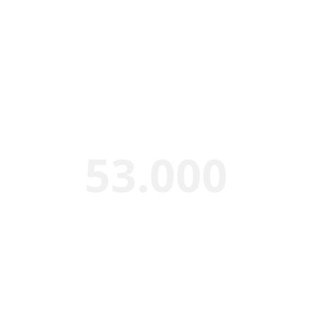
En TRESA ofrecemos 
soluciones con experiencia
Más de
53.000
Reparaciones