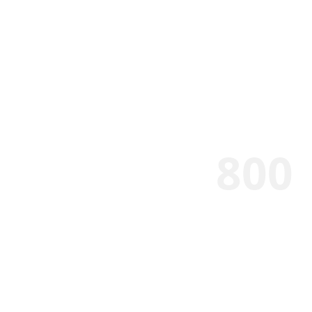
Más de
800
Clientes